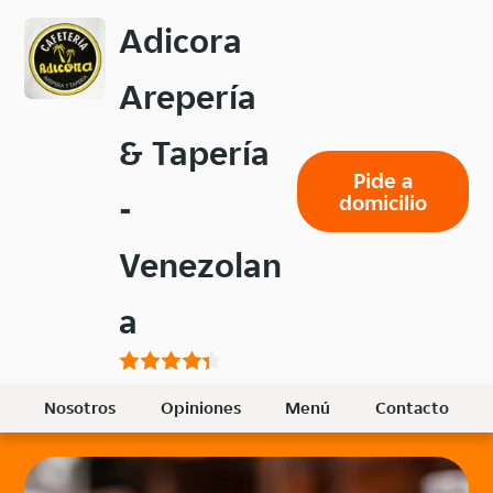
Volver
Adicora
al
menú
Arepería
principal
& Tapería
Pide a
-
domicilio
Venezolan
a
Nosotros
Opiniones
Menú
Contacto